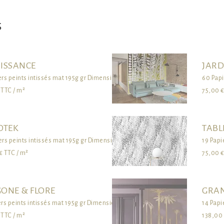
s
ISSANCE
JARD
ers peints intissés mat 195g gr Dimensions standards ou sur mesure
60 Papi
 TTC / m²
75,00 €
OTEK
TABL
ers peints intissés mat 195g gr Dimensions standards ou sur mesure
19 Papi
€ TTC / m²
75,00 €
ONE & FLORE
GRAN
ers peints intissés mat 195g gr Dimensions standards ou sur mesure
14 Papi
 TTC / m²
138,00 