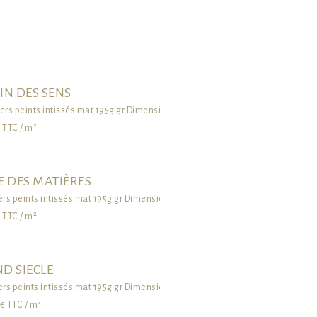
IN DES SENS
ers peints intissés mat 195g gr Dimensions standards ou sur mesure
 TTC / m²
E DES MATIÈRES
ers peints intissés mat 195g gr Dimensions standards ou sur mesure
 TTC / m²
D SIECLE
ers peints intissés mat 195g gr Dimensions standards ou sur mesure
€ TTC / m²