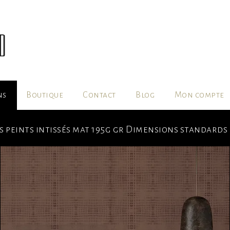
ns
Boutique
Contact
Blog
Mon compte
rs peints intissés mat 195g gr Dimensions standard