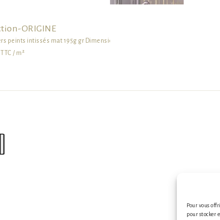
ction-ORIGINE
ers peints intissés mat 195g gr Dimensions standards ou sur mesure
 TTC / m²
s
Pour vous offr
pour stocker 