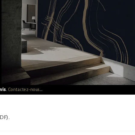
vis
.
Contactez-nous
…
DF).