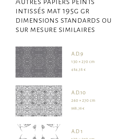
Autres papiers peints
intissés mat 195g gr
dimensions standards ou
sur mesure similaires
A.D.9
130 × 270 cm
484,38 €
A.D.10
260 × 270 cm
968,76 €
survolez les dimensions pour visualiser le produit dans son ensemble
A.D 1