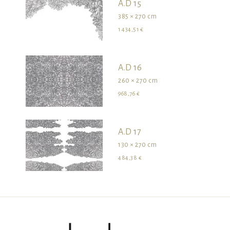
A.D 15
385 × 270 cm
1 434,51 €
A.D 16
260 × 270 cm
968,76 €
A.D 17
130 × 270 cm
484,38 €