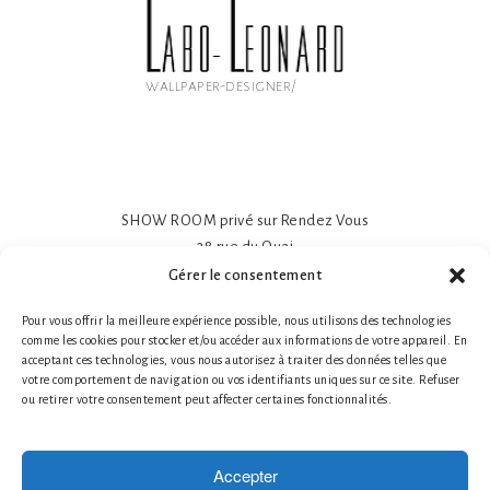
wallpaper-designer/
SHOW ROOM privé sur Rendez Vous
38 rue du Quai
81600 GAILLAC
Gérer le consentement
Papier peint intissé mat 195gr
Pour vous offrir la meilleure expérience possible, nous utilisons des technologies
Impression sur-mesure
comme les cookies pour stocker et/ou accéder aux informations de votre appareil. En
Made in France- Made in Tarn
acceptant ces technologies, vous nous autorisez à traiter des données telles que
Tél. 1 : +33 (0)6 78 66 87 25 Nathalie Guillot
votre comportement de navigation ou vos identifiants uniques sur ce site. Refuser
ou retirer votre consentement peut affecter certaines fonctionnalités.
Tél. 2 : +33 (0)6 87 49 60 20 Bruno Defontaine
Mentions légales
|
© 2026 LABO-LEONARD
Accepter
Créateur de papier peint