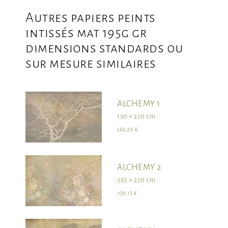
Autres papiers peints
intissés mat 195g gr
dimensions standards ou
sur mesure similaires
ALCHEMY 1
130 × 270 cm
263,25 €
ALCHEMY 2
365 × 270 cm
739,13 €
survolez les dimensions pour visualiser le produit dans son ensemble