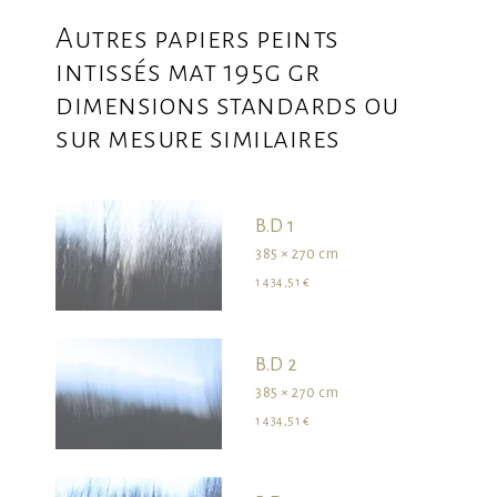
Autres papiers peints
intissés mat 195g gr
dimensions standards ou
sur mesure similaires
B.D 1
385 × 270 cm
1 434,51 €
B.D 2
385 × 270 cm
1 434,51 €
survolez les dimensions pour visualiser le produit dans son ensemble