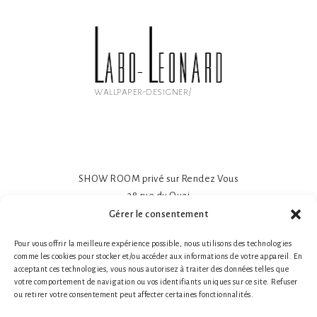
wallpaper-designer/
SHOW ROOM privé sur Rendez Vous
38 rue du Quai
81600 GAILLAC
Gérer le consentement
Papier peint intissé mat 195gr
Pour vous offrir la meilleure expérience possible, nous utilisons des technologies
Impression sur-mesure
comme les cookies pour stocker et/ou accéder aux informations de votre appareil. En
Made in France- Made in Tarn
acceptant ces technologies, vous nous autorisez à traiter des données telles que
Tél. 1 : +33 (0)6 78 66 87 25 Nathalie Guillot
votre comportement de navigation ou vos identifiants uniques sur ce site. Refuser
ou retirer votre consentement peut affecter certaines fonctionnalités.
Tél. 2 : +33 (0)6 87 49 60 20 Bruno Defontaine