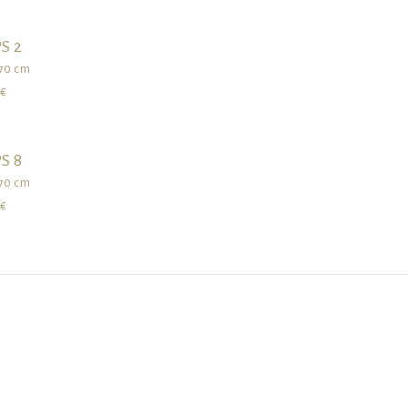
S 2
270 cm
 €
S 8
270 cm
 €