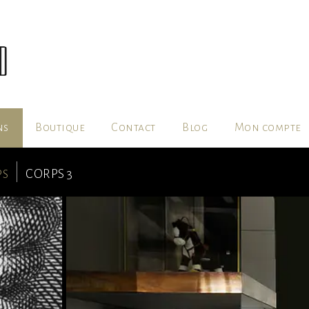
ns
Boutique
Contact
Blog
Mon compte
ps
CORPS 3