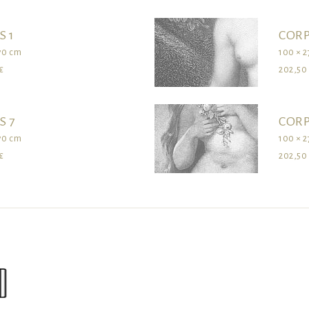
S 1
CORP
70 cm
100 × 
€
202,50
S 7
CORP
70 cm
100 × 
€
202,50