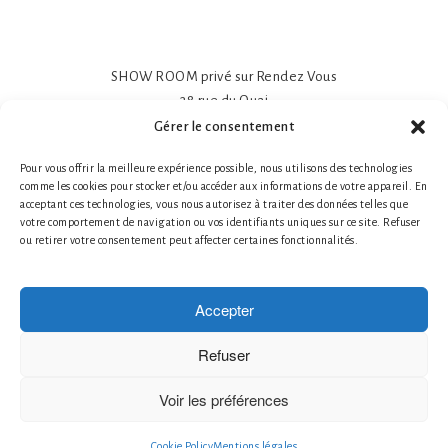
SHOW ROOM privé sur Rendez Vous
38 rue du Quai
81600 GAILLAC
Gérer le consentement
Papier peint intissé mat 195gr
Pour vous offrir la meilleure expérience possible, nous utilisons des technologies
Impression sur-mesure
comme les cookies pour stocker et/ou accéder aux informations de votre appareil. En
Made in France- Made in Tarn
acceptant ces technologies, vous nous autorisez à traiter des données telles que
Tél. 1 : +33 (0)6 78 66 87 25 Nathalie Guillot
votre comportement de navigation ou vos identifiants uniques sur ce site. Refuser
ou retirer votre consentement peut affecter certaines fonctionnalités.
Tél. 2 : +33 (0)6 87 49 60 20 Bruno Defontaine
Mentions légales
|
© 2026 LABO-LEONARD
Accepter
Créateur de papier peint
Création de Fresques Murales Artistiques
Refuser
Décor Mural Artistique
Décoration Murale Haut de Gamme
Voir les préférences
Décoration Murale Personnalisée
le papier peint francais
Cookie Policy
Mentions légales