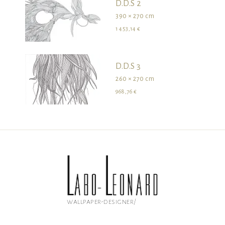
D.D.S 2
390 × 270 cm
1 453,14 €
D.D.S 3
260 × 270 cm
968,76 €
wallpaper-designer/