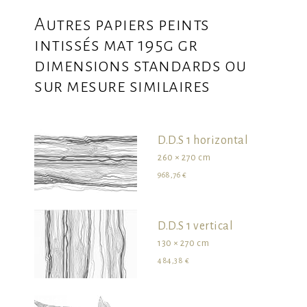
Autres papiers peints
intissés mat 195g gr
dimensions standards ou
sur mesure similaires
D.D.S 1 horizontal
260 × 270 cm
968,76 €
D.D.S 1 vertical
130 × 270 cm
484,38 €
survolez les dimensions pour visualiser le produit dans son ensemble