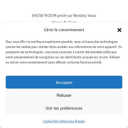
SHOW ROOM privé sur Rendez Vous
38 rue du Quai
81600 GAILLAC
Gérer le consentement
Papier peint intissé mat 195gr
Pour vous offrir la meilleure expérience possible, nous utilisons des technologies
Impression sur-mesure
comme les cookies pour stocker et/ou accéder aux informations de votre appareil. En
Made in France- Made in Tarn
acceptant ces technologies, vous nous autorisez à traiter des données telles que
Tél. 1 : +33 (0)6 78 66 87 25 Nathalie Guillot
votre comportement de navigation ou vos identifiants uniques sur ce site. Refuser
ou retirer votre consentement peut affecter certaines fonctionnalités.
Tél. 2 : +33 (0)6 87 49 60 20 Bruno Defontaine
Mentions légales
|
© 2026 LABO-LEONARD
Accepter
Créateur de papier peint
Création de Fresques Murales Artistiques
Refuser
Décor Mural Artistique
Décoration Murale Haut de Gamme
Voir les préférences
Décoration Murale Personnalisée
le papier peint francais
Cookie Policy
Mentions légales
Papier Peint Artistique