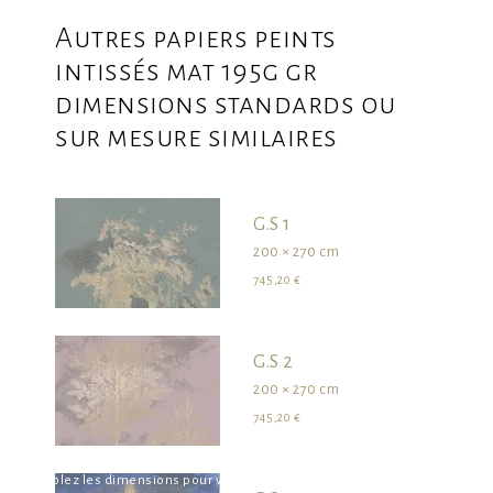
Autres papiers peints
intissés mat 195g gr
dimensions standards ou
sur mesure similaires
G.S 1
200 × 270 cm
745,20 €
G.S 2
200 × 270 cm
745,20 €
survolez les dimensions pour visualiser le produit dans son ensemble