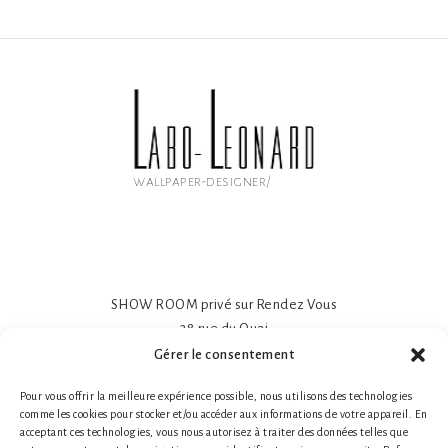
wallpaper-designer/
SHOW ROOM privé sur Rendez Vous
38 rue du Quai
81600 GAILLAC
Gérer le consentement
Papier peint intissé mat 195gr
Pour vous offrir la meilleure expérience possible, nous utilisons des technologies
Impression sur-mesure
comme les cookies pour stocker et/ou accéder aux informations de votre appareil. En
Made in France- Made in Tarn
acceptant ces technologies, vous nous autorisez à traiter des données telles que