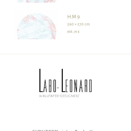
H.M 9
260 × 270 cm
968,76 €
wallpaper-designer/