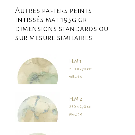
Autres papiers peints
intissés mat 195g gr
dimensions standards ou
sur mesure similaires
H.M 1
260 × 270 cm
968,76 €
H.M 2
260 × 270 cm
968,76 €
survolez les dimensions pour visualiser le produit dans son ensemble