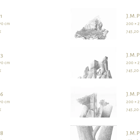
 1
J.M.P
70 cm
200 × 
€
745,20 
 3
J.M.P
70 cm
200 × 
€
745,20 
 6
J.M.P
70 cm
200 × 
€
745,20 
 8
J.M.P