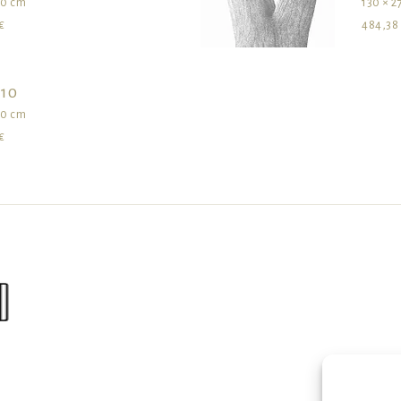
70 cm
130 × 2
€
484,38
 10
70 cm
€
mble