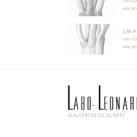
130 × 2
484,38 
J.M.P
130 × 2
484,38 
wallpaper-designer/
survolez les dimensions pour visualiser le produit dans son ense