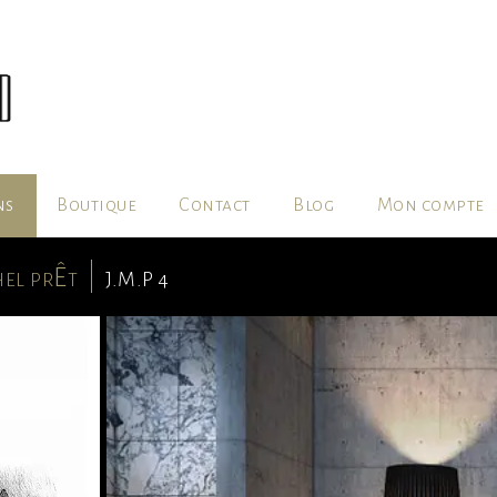
ns
Boutique
Contact
Blog
Mon compte
hel prÊt
J.M.P 4