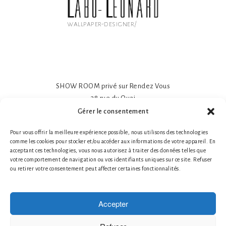
wallpaper-designer/
SHOW ROOM privé sur Rendez Vous
38 rue du Quai
81600 GAILLAC
Gérer le consentement
Papier peint intissé mat 195gr
Pour vous offrir la meilleure expérience possible, nous utilisons des technologies
Impression sur-mesure
comme les cookies pour stocker et/ou accéder aux informations de votre appareil. En
Made in France- Made in Tarn
acceptant ces technologies, vous nous autorisez à traiter des données telles que
Tél. 1 : +33 (0)6 78 66 87 25 Nathalie Guillot
votre comportement de navigation ou vos identifiants uniques sur ce site. Refuser
ou retirer votre consentement peut affecter certaines fonctionnalités.
Tél. 2 : +33 (0)6 87 49 60 20 Bruno Defontaine
Mentions légales
|
© 2026 LABO-LEONARD
Accepter
Créateur de papier peint
Création de Fresques Murales Artistiques