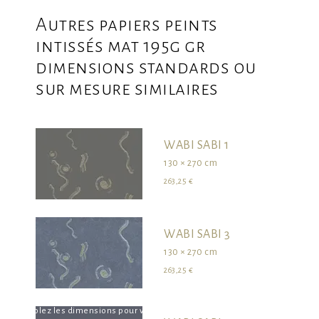
Autres papiers peints
intissés mat 195g gr
dimensions standards ou
sur mesure similaires
WABI SABI 1
130 × 270 cm
263,25 €
WABI SABI 3
130 × 270 cm
263,25 €
survolez les dimensions pour visualiser le produit dans son ensemble