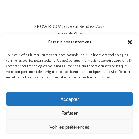
SHOW ROOM privé sur Rendez Vous
38 rue du Quai
81600 GAILLAC
Gérer le consentement
Papier peint intissé mat 195gr
Pour vous offrir la meilleure expérience possible, nous utilisons des technologies
Impression sur-mesure
comme les cookies pour stocker et/ou accéder aux informations de votre appareil. En
Made in France- Made in Tarn
acceptant ces technologies, vous nous autorisez à traiter des données telles que
Tél. 1 : +33 (0)6 78 66 87 25 Nathalie Guillot
votre comportement de navigation ou vos identifiants uniques sur ce site. Refuser
ou retirer votre consentement peut affecter certaines fonctionnalités.
Tél. 2 : +33 (0)6 87 49 60 20 Bruno Defontaine
Mentions légales
|
© 2026 LABO-LEONARD
Accepter
Créateur de papier peint
Création de Fresques Murales Artistiques
Refuser
Décor Mural Artistique
Décoration Murale Haut de Gamme
Voir les préférences
Décoration Murale Personnalisée
le papier peint francais