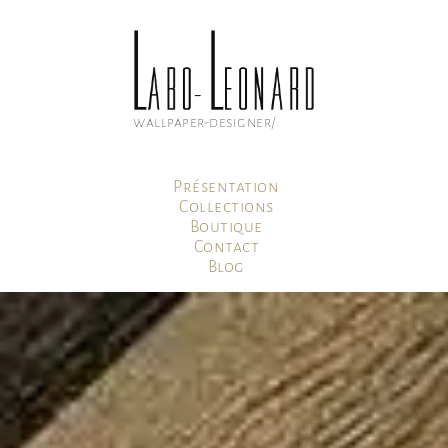
wallpaper-designer/
Présentation
Collections
Boutique
Contact
Blog
Mon compte
Panier