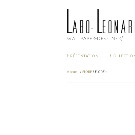
Aller
au
contenu
principal
wallpaper-designer/
Présentation
Collectio
Accueil
/
FLORE
/ FLORE 1