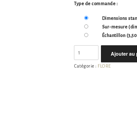
Type de commande :
Dimensions sta
Sur-mesure
(dim
Échantillon
(3,50
quantité
Ajouter au 
de
FLORE
Catégorie :
FLORE
1