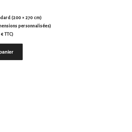
ndard
(200 × 270 cm)
ensions personnalisées)
 € TTC)
panier