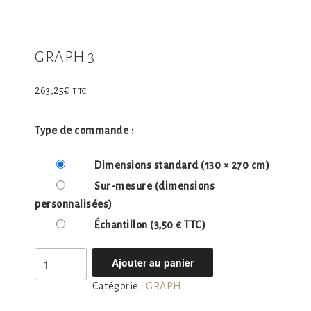
GRAPH 3
263,25
€
TTC
Type de commande :
Dimensions standard
(130 × 270 cm)
Sur-mesure
(dimensions
personnalisées)
Échantillon
(3,50 € TTC)
quantité
Ajouter au panier
de
Catégorie :
GRAPH
GRAPH
3