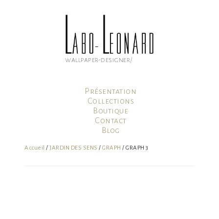
Aller
au
contenu
principal
wallpaper-designer/
Présentation
Collections
Boutique
Contact
Blog
Mon compte
Accueil
/
JARDIN DES SENS
/
GRAPH
/ GRAPH 3
Panier