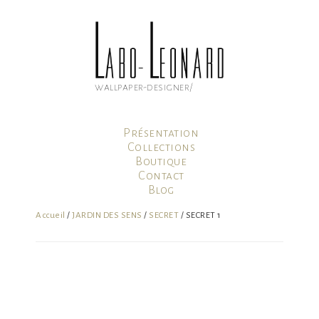
Aller
au
contenu
principal
wallpaper-designer/
Présentation
Collections
Boutique
Contact
Blog
Mon compte
Accueil
/
JARDIN DES SENS
/
SECRET
/ SECRET 1
Panier