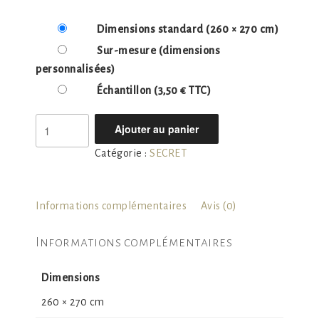
Dimensions standard
(260 × 270 cm)
Sur-mesure
(dimensions
personnalisées)
Échantillon
(3,50 € TTC)
quantité
Ajouter au panier
de
Catégorie :
SECRET
SECRET
1
Informations complémentaires
Avis (0)
Informations complémentaires
Dimensions
260 × 270 cm