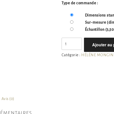
Type de commande :
Dimensions sta
Sur-mesure
(dim
Échantillon
(3,50
quantité
Ajouter au 
de
H.M
Catégorie :
HÉLÈNE MONGIN
1
Avis (0)
émentaires