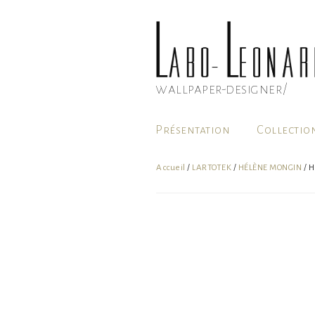
Aller
au
contenu
principal
wallpaper-designer/
Présentation
Collectio
Accueil
/
LARTOTEK
/
HÉLÈNE MONGIN
/ H