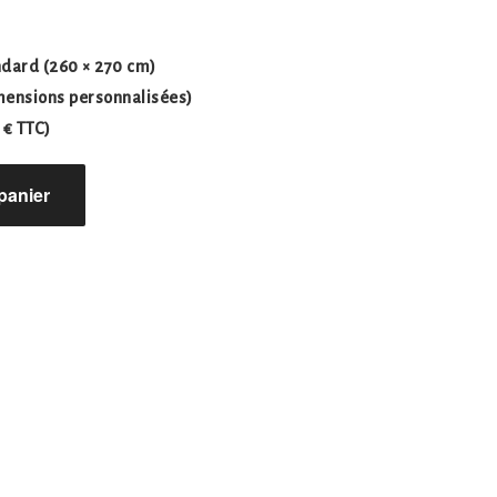
ndard
(260 × 270 cm)
ensions personnalisées)
 € TTC)
panier