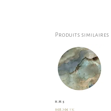
Produits similaires
H.M 5
968,76
€
TTC