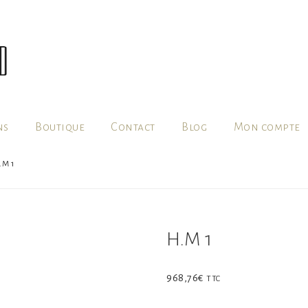
ns
Boutique
Contact
Blog
Mon compte
.M 1
H.M 1
968,76
€
TTC