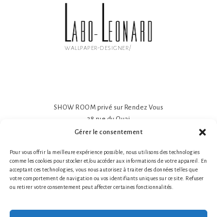
wallpaper-designer/
SHOW ROOM privé sur Rendez Vous
38 rue du Quai
81600 GAILLAC
Gérer le consentement
Papier peint intissé mat 195gr
Pour vous offrir la meilleure expérience possible, nous utilisons des technologies
Impression sur-mesure
comme les cookies pour stocker et/ou accéder aux informations de votre appareil. En
Made in France- Made in Tarn
acceptant ces technologies, vous nous autorisez à traiter des données telles que
Tél. 1 : +33 (0)6 78 66 87 25 Nathalie Guillot
votre comportement de navigation ou vos identifiants uniques sur ce site. Refuser
ou retirer votre consentement peut affecter certaines fonctionnalités.
Tél. 2 : +33 (0)6 87 49 60 20 Bruno Defontaine
Mentions légales
|
© 2026 LABO-LEONARD