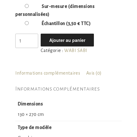
Sur-mesure
(dimensions
personnalisées)
Échantillon
(3,50 € TTC)
quantité
Ajouter au panier
de
Catégorie :
WABI SABI
WABI
SABI
13
Informations complémentaires
Avis (0)
Informations complémentaires
Dimensions
130 × 270 cm
Type de modèle