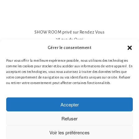
SHOW ROOM privé sur Rendez Vous
38 rue du Quai
81600 GAILLAC
Gérer le consentement
Papier peint intissé mat 195gr
Pour vous offrir la meilleure expérience possible, nous utilisons des technologies
Impression sur-mesure
comme les cookies pour stocker et/ou accéder aux informations de votre appareil. En
Made in France- Made in Tarn
acceptant ces technologies, vous nous autorisez à traiter des données telles que
Tél. 1 : +33 (0)6 78 66 87 25 Nathalie Guillot
votre comportement de navigation ou vos identifiants uniques sur ce site. Refuser
ou retirer votre consentement peut affecter certaines fonctionnalités.
Tél. 2 : +33 (0)6 87 49 60 20 Bruno Defontaine
Mentions légales
|
© 2026 LABO-LEONARD
Accepter
Créateur de papier peint
Création de Fresques Murales Artistiques
Refuser
Décor Mural Artistique
Décoration Murale Haut de Gamme
Voir les préférences
Décoration Murale Personnalisée