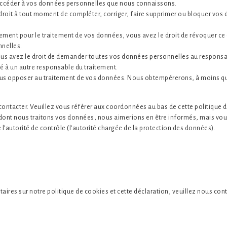
d’accéder à vos données personnelles que nous connaissons.
le droit à tout moment de compléter, corriger, faire supprimer ou bloquer vos
ment pour le traitement de vos données, vous avez le droit de révoquer c
nnelles.
vous avez le droit de demander toutes vos données personnelles au responsa
ité à un autre responsable du traitement.
ous opposer au traitement de vos données. Nous obtempérerons, à moins qu
 contacter. Veuillez vous référer aux coordonnées au bas de cette politique 
 dont nous traitons vos données, nous aimerions en être informés, mais vo
 l’autorité de contrôle (l’autorité chargée de la protection des données).
res sur notre politique de cookies et cette déclaration, veuillez nous conta