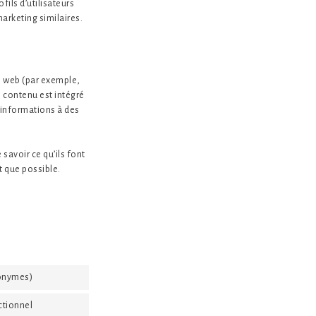
fils d’utilisateurs
 marketing similaires.
s web (par exemple,
e contenu est intégré
 informations à des
 savoir ce qu’ils font
t que possible.
nonymes)
Consent
to
ctionnel
Consent
service