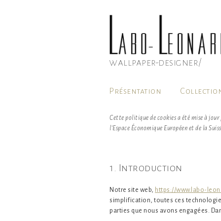
Aller
au
contenu
principal
wallpaper-designer/
Présentation
Collectio
Cette politique de cookies a été mise à jour
l’Espace Économique Européen et de la Suiss
1. Introduction
Notre site web,
https://www.labo-leo
simplification, toutes ces technologie
parties que nous avons engagées. Dans