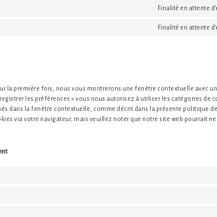
Finalité en attente d
Finalité en attente d
our la première fois, nous vous montrerons une fenêtre contextuelle avec une
registrer les préférences » vous nous autorisez à utiliser les catégories de c
és dans la fenêtre contextuelle, comme décrit dans la présente politique d
okies via votre navigateur, mais veuillez noter que notre site web pourrait n
ent