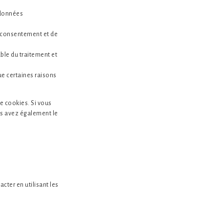
 données
e consentement et de
ble du traitement et
e certaines raisons
de cookies. Si vous
us avez également le
cter en utilisant les