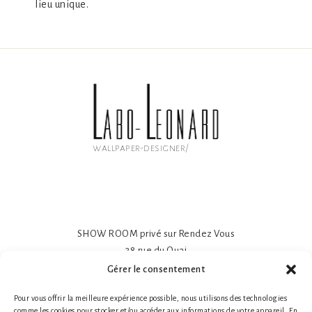
lieu unique.
wallpaper-designer/
SHOW ROOM privé sur Rendez Vous
38 rue du Quai
81600 GAILLAC
Gérer le consentement
Papier peint intissé mat 195gr
Pour vous offrir la meilleure expérience possible, nous utilisons des technologies
Impression sur-mesure
comme les cookies pour stocker et/ou accéder aux informations de votre appareil. En