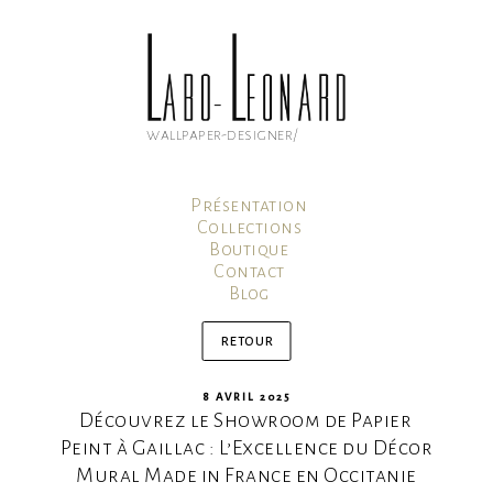
Aller
au
contenu
principal
wallpaper-designer/
Présentation
Collections
Boutique
Contact
Blog
Mon compte
Panier
retour
PUBLIÉ
8 AVRIL 2025
Découvrez le Showroom de Papier
LE
Peint à Gaillac : L’Excellence du Décor
Mural Made in France en Occitanie