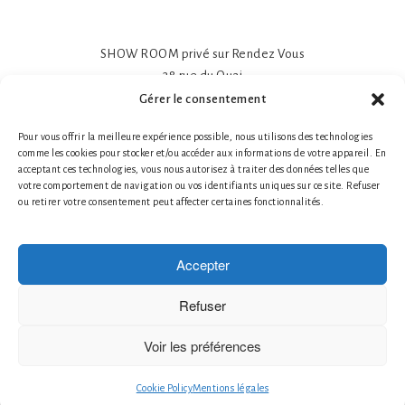
SHOW ROOM privé sur Rendez Vous
38 rue du Quai
81600 GAILLAC
Gérer le consentement
Papier peint intissé mat 195gr
Pour vous offrir la meilleure expérience possible, nous utilisons des technologies
Impression sur-mesure
comme les cookies pour stocker et/ou accéder aux informations de votre appareil. En
Made in France- Made in Tarn
acceptant ces technologies, vous nous autorisez à traiter des données telles que
Tél. 1 : +33 (0)6 78 66 87 25 Nathalie Guillot
votre comportement de navigation ou vos identifiants uniques sur ce site. Refuser
ou retirer votre consentement peut affecter certaines fonctionnalités.
Tél. 2 : +33 (0)6 87 49 60 20 Bruno Defontaine
Mentions légales
|
© 2026 LABO-LEONARD
Accepter
Créateur de papier peint
Création de Fresques Murales Artistiques
Refuser
Décor Mural Artistique
Décoration Murale Haut de Gamme
Voir les préférences
Décoration Murale Personnalisée
le papier peint francais
Cookie Policy
Mentions légales
Papier Peint Artistique