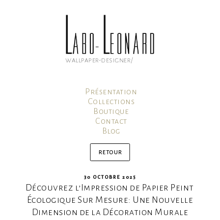
Aller
au
contenu
principal
wallpaper-designer/
Présentation
Collections
Boutique
Contact
Blog
Mon compte
Panier
retour
PUBLIÉ
30 OCTOBRE 2025
Découvrez l’Impression de Papier Peint
LE
Écologique Sur Mesure: Une Nouvelle
Dimension de la Décoration Murale