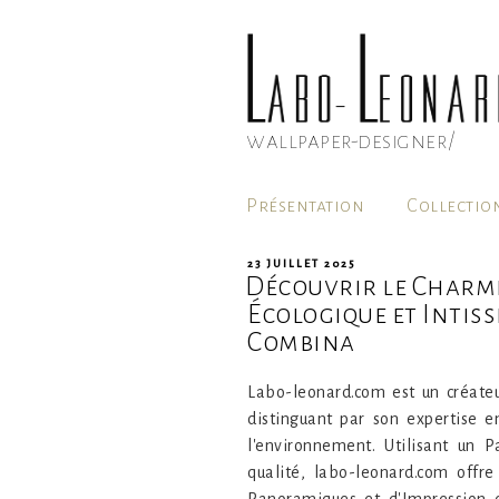
Aller
au
contenu
principal
wallpaper-designer/
Présentation
Collectio
PUBLIÉ
23 JUILLET 2025
Découvrir le Charme 
LE
Écologique et Intiss
Combina
Labo-leonard.com est un créateu
distinguant par son expertise e
l'environnement. Utilisant un 
qualité, labo-leonard.com offre