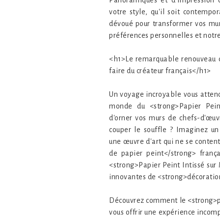
Panoramiques et d'Impression 
votre style, qu'il soit contempo
dévoué pour transformer vos mur
préférences personnelles et notr
<h1>Le remarquable renouveau du
faire du créateur français</h1>
Un voyage incroyable vous atten
monde du <strong>Papier Peint
d'orner vos murs de chefs-d'œu
couper le souffle ? Imaginez u
une œuvre d'art qui ne se content
de papier peint</strong> franç
<strong>Papier Peint Intissé sur
innovantes de <strong>décoratio
Découvrez comment le <strong>pap
vous offrir une expérience incom