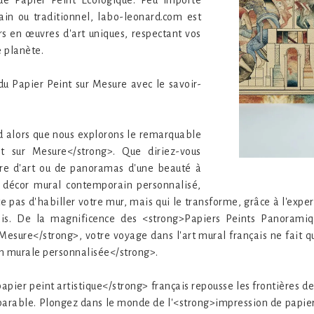
de Papier Peint Écologique. Peu importe
rain ou traditionnel, labo-leonard.com est
s en œuvres d'art uniques, respectant vos
e planète.
 Papier Peint sur Mesure avec le savoir-
d alors que nous explorons le remarquable
 sur Mesure</strong>. Que diriez-vous
vre d'art ou de panoramas d'une beauté à
n décor mural contemporain personnalisé,
e pas d'habiller votre mur, mais qui le transforme, grâce à l'expe
ais. De la magnificence des <strong>Papiers Peints Panoramiqu
 Mesure</strong>, votre voyage dans l'art mural français ne fait 
n murale personnalisée</strong>.
ier peint artistique</strong> français repousse les frontières de 
parable. Plongez dans le monde de l'<strong>impression de papier