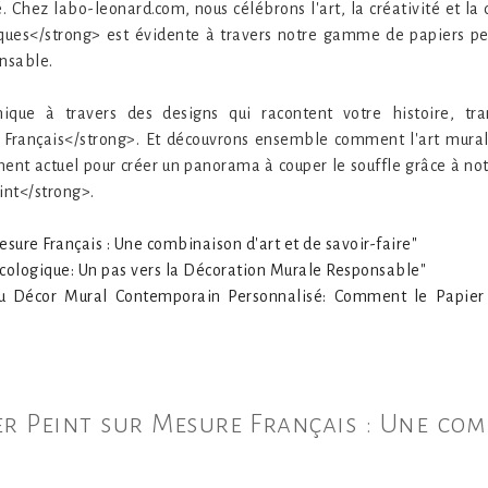
 Chez labo-leonard.com, nous célébrons l'art, la créativité et la 
iques</strong> est évidente à travers notre gamme de papiers pei
nsable.
nique à travers des designs qui racontent votre histoire, tr
 Français</strong>. Et découvrons ensemble comment l'art mural
ent actuel pour créer un panorama à couper le souffle grâce à not
int</strong>.
esure Français : Une combinaison d'art et de savoir-faire"
 Écologique: Un pas vers la Décoration Murale Responsable"
 au Décor Mural Contemporain Personnalisé: Comment le Papier 
ier Peint sur Mesure Français : Une com