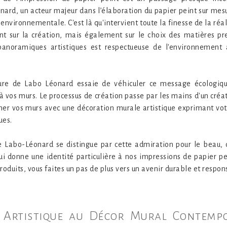
ard, un acteur majeur dans l’élaboration du papier peint sur mesu
 environnementale. C'est là qu'intervient toute la finesse de la réal
nt sur la création, mais également sur le choix des matières pre
panoramiques artistiques est respectueuse de l'environnement 
sure de Labo Léonard essaie de véhiculer ce message écologiq
vos murs. Le processus de création passe par les mains d'un créat
mer vos murs avec une décoration murale artistique exprimant vot
ues.
de Labo-Léonard se distingue par cette admiration pour le beau,
qui donne une identité particulière à nos impressions de papier p
roduits, vous faites un pas de plus vers un avenir durable et respon
t Artistique au Décor Mural Contemp