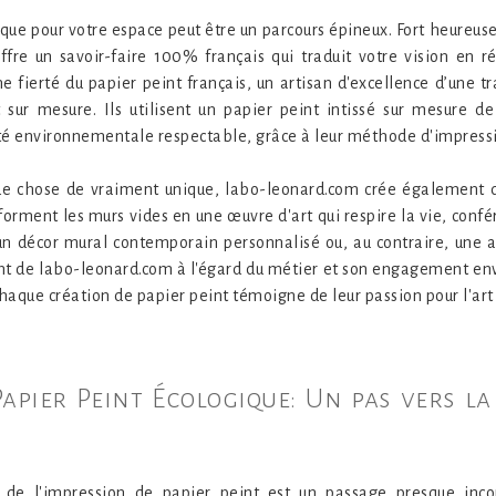
ique pour votre espace peut être un parcours épineux. Fort heureus
fre un savoir-faire 100% français qui traduit votre vision en ré
une fierté du papier peint français, un artisan d'excellence d’une t
sur mesure. Ils utilisent un papier peint intissé sur mesure de
lité environnementale respectable, grâce à leur méthode d'impress
ue chose de vraiment unique, labo-leonard.com crée également 
forment les murs vides en une œuvre d'art qui respire la vie, confé
 un décor mural contemporain personnalisé ou, au contraire, une a
 de labo-leonard.com à l'égard du métier et son engagement enver
haque création de papier peint témoigne de leur passion pour l'art
 Papier Peint Écologique: Un pas vers 
 de l'impression de papier peint est un passage presque inco