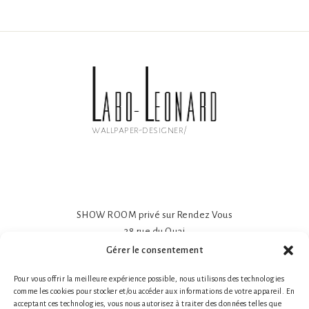
wallpaper-designer/
SHOW ROOM privé sur Rendez Vous
38 rue du Quai
81600 GAILLAC
Gérer le consentement
Papier peint intissé mat 195gr
Pour vous offrir la meilleure expérience possible, nous utilisons des technologies
Impression sur-mesure
comme les cookies pour stocker et/ou accéder aux informations de votre appareil. En
Made in France- Made in Tarn
acceptant ces technologies, vous nous autorisez à traiter des données telles que