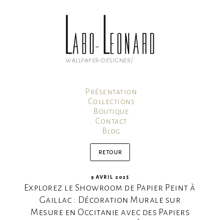
Aller
au
contenu
principal
wallpaper-designer/
Présentation
Collections
Boutique
Contact
Blog
Mon compte
Panier
retour
PUBLIÉ
9 AVRIL 2025
Explorez le Showroom de Papier Peint à
LE
Gaillac : Décoration Murale sur
Mesure en Occitanie avec des Papiers