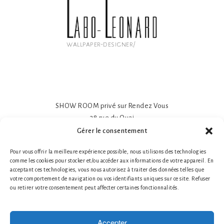
wallpaper-designer/
SHOW ROOM privé sur Rendez Vous
38 rue du Quai
81600 GAILLAC
Gérer le consentement
Papier peint intissé mat 195gr
Pour vous offrir la meilleure expérience possible, nous utilisons des technologies
Impression sur-mesure
comme les cookies pour stocker et/ou accéder aux informations de votre appareil. En
Made in France- Made in Tarn
acceptant ces technologies, vous nous autorisez à traiter des données telles que
Tél. 1 : +33 (0)6 78 66 87 25 Nathalie Guillot
votre comportement de navigation ou vos identifiants uniques sur ce site. Refuser
ou retirer votre consentement peut affecter certaines fonctionnalités.
Tél. 2 : +33 (0)6 87 49 60 20 Bruno Defontaine
Mentions légales
|
© 2026 LABO-LEONARD
Accepter
Créateur de papier peint