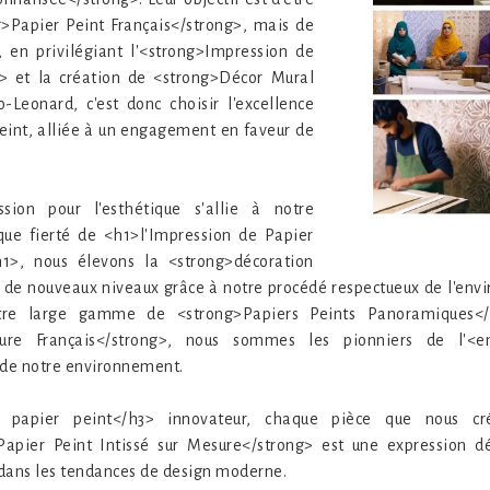
g>Papier Peint Français</strong>, mais de
, en privilégiant l'<strong>Impression de
g> et la création de <strong>Décor Mural
o-Leonard, c'est donc choisir l'excellence
eint, alliée à un engagement en faveur de
ion pour l'esthétique s'allie à notre
que fierté de <h1>l'Impression de Papier
h1>, nous élevons la <strong>décoration
 de nouveaux niveaux grâce à notre procédé respectueux de l'en
otre large gamme de <strong>Papiers Peints Panoramiques</s
ure Français</strong>, nous sommes les pionniers de l'<
de notre environnement.
 papier peint</h3> innovateur, chaque pièce que nous cré
>Papier Peint Intissé sur Mesure</strong> est une expression 
e dans les tendances de design moderne.