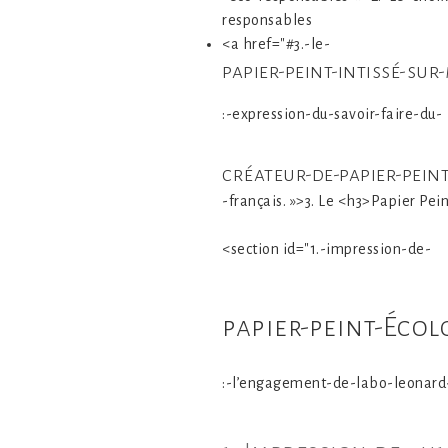
responsables
<a href="#3.-le-
papier-peint-intissé-sur
:-expression-du-savoir-faire-du-
créateur-de-papier-pein
-français. »>3. Le <h3>Papier Pei
<section id="1.-impression-de-
papier-peint-Éco
:-l’engagement-de-labo-leonard