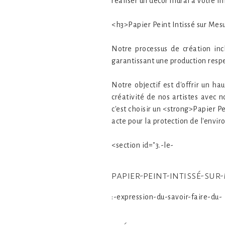
réaliser un décor mural à votre i
<h3>Papier Peint Intissé sur Me
Notre processus de création incl
garantissant une production resp
Notre objectif est d'offrir un h
créativité de nos artistes avec
c'est choisir un <strong>Papier P
acte pour la protection de l'envi
<section id="3.-le-
papier-peint-intissé-sur
:-expression-du-savoir-faire-du-