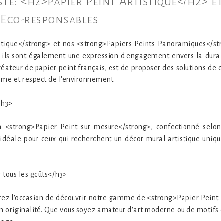
iste: <h2>Papier Peint Artistique</h2> 
Eco-responsables
stique</strong> et nos <strong>Papiers Peints Panoramiques</s
ils sont également une expression d'engagement envers la durabi
éateur de papier peint français, est de proposer des solutions d
isme et respect de l'environnement.
/h3>
n <strong>Papier Peint sur mesure</strong>, confectionné sel
 idéale pour ceux qui recherchent un décor mural artistique unique
 tous les goûts</h3>
ez l'occasion de découvrir notre gamme de <strong>Papier Peint s
son originalité. Que vous soyez amateur d'art moderne ou de motifs 