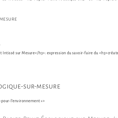
-mesure
t
nt Intissé sur Mesure</h3>: expression du savoir-faire du <h3>créat
logique-sur-mesure
-pour-l’environnement »>