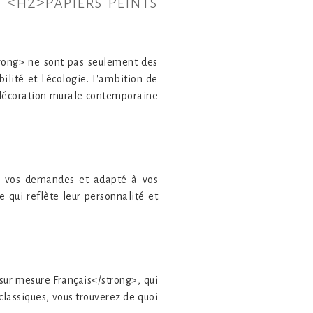
et <h2>Papiers Peints
trong> ne sont pas seulement des
lité et l'écologie. L'ambition de
e décoration murale contemporaine
on vos demandes et adapté à vos
 qui reflète leur personnalité et
ur mesure Français</strong>, qui
classiques, vous trouverez de quoi