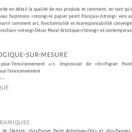
orde en détail la qualité de nos produits et comment, en tant qu
ous façonnons <strong>le papier peint Français</strong> vers un 
couvrir comment art, fonctionnalité et écoresponsabilité conve
e prochain <strong>Décor Mural Artistique</strong> et contemporai
logique-sur-mesure
rd-pour-l’environnement »>1. Impression de <h1>Papier Pein
our l'environnement
:-
que
oramiques
x de l'Artiste: <h2>Papier Peint Artistique</h2> et <h2>Papier