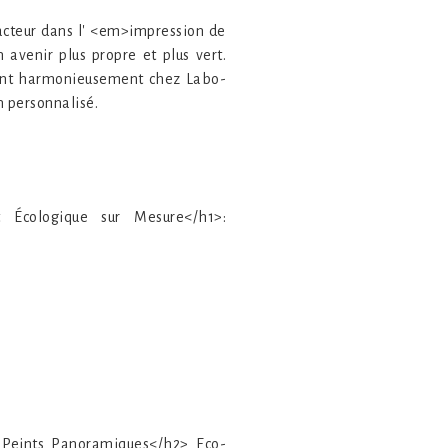
'acteur dans l' <em>impression de
avenir plus propre et plus vert.
rgent harmonieusement chez Labo-
n personnalisé.
t Écologique sur Mesure</h1>:
s Peints Panoramiques</h2> Eco-