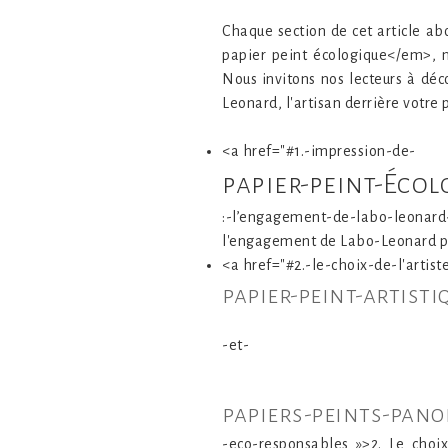
Chaque section de cet article ab
papier peint écologique</em>, n
Nous invitons nos lecteurs à dé
Leonard, l'artisan derrière votr
<a href="#1.-impression-de-
papier-peint-Éco
:-l’engagement-de-labo-leona
l'engagement de Labo-Leonard p
<a href="#2.-le-choix-de-l'artiste
papier-peint-artisti
-et-
papiers-peints-pan
-eco-responsables »>2. Le choi