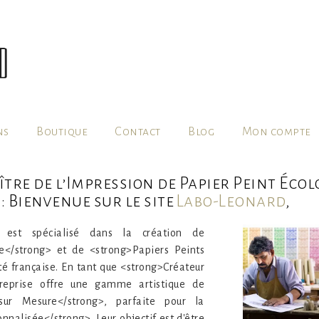
ns
Boutique
Contact
Blog
Mon compte
tre de l’Impression de Papier Peint Éco
 Bienvenue sur le site
Labo-Leonard
,
> est spécialisé dans la création de
e</strong> et de <strong>Papiers Peints
é française. En tant que <strong>Créateur
ntreprise offre une gamme artistique de
sur Mesure</strong>, parfaite pour la
nalisée</strong>. Leur objectif est d'être