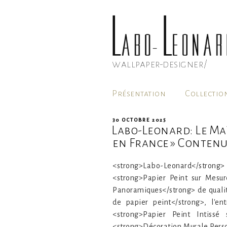
Aller
au
contenu
principal
wallpaper-designer/
Présentation
Collectio
PUBLIÉ
30 OCTOBRE 2025
Labo-Leonard: Le Maî
LE
en France » Contenu:
<strong>Labo-Leonard</strong
<strong>Papier Peint sur Mesur
Panoramiques</strong> de qualit
de papier peint</strong>, l'e
<strong>Papier Peint Intissé 
<strong>Décoration Murale Person