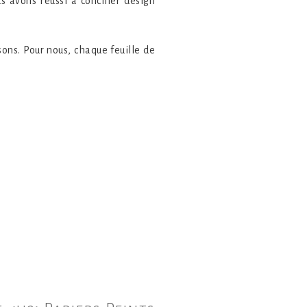
s avons réussi à concilier design
ns. Pour nous, chaque feuille de