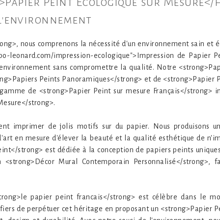
1>Papier Peint Écologique sur Mesure</
l'environnement
g>, nous comprenons la nécessité d'un environnement sain et équ
abo-leonard.com/impression-ecologique">Impression de Papier Pe
l'environnement sans compromettre la qualité. Notre <strong>Pap
ong>Papiers Peints Panoramiques</strong> et de <strong>Papier Pe
 gamme de <strong>Papier Peint sur mesure Français</strong> i
 Mesure</strong>.
nt imprimer de jolis motifs sur du papier. Nous produisons u
d'art en mesure d'élever la beauté et la qualité esthétique de n'i
nt</strong> est dédiée à la conception de papiers peints uniques 
n <strong>Décor Mural Contemporain Personnalisé</strong>, f
strong>le papier peint francais</strong> est célèbre dans le 
iers de perpétuer cet héritage en proposant un <strong>Papier Pe