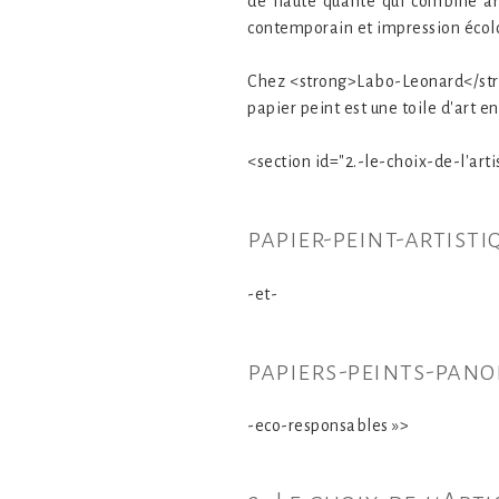
de haute qualité qui combine art
contemporain et impression écolo
Chez <strong>Labo-Leonard</stro
papier peint est une toile d'art en
<section id="2.-le-choix-de-l'arti
papier-peint-artisti
-et-
papiers-peints-pan
-eco-responsables »>