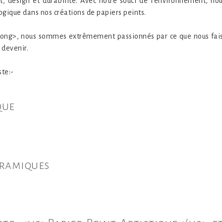
, design et durabilité. Avec notre souci de l'environnement, nou
gique dans nos créations de papiers peints.
ng>, nous sommes extrêmement passionnés par ce que nous faiso
 devenir.
ste:-
que
oramiques