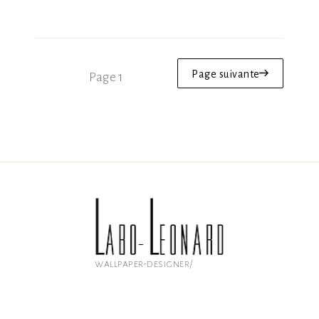
Pagination
Page suivante
Page
1
des
publications
wallpaper-designer/