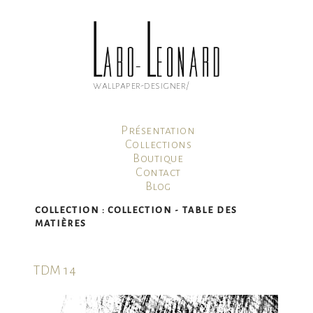
Aller
au
contenu
principal
wallpaper-designer/
Présentation
Collections
Boutique
Contact
Blog
Mon compte
COLLECTION :
COLLECTION - TABLE DES
Panier
MATIÈRES
TDM 14