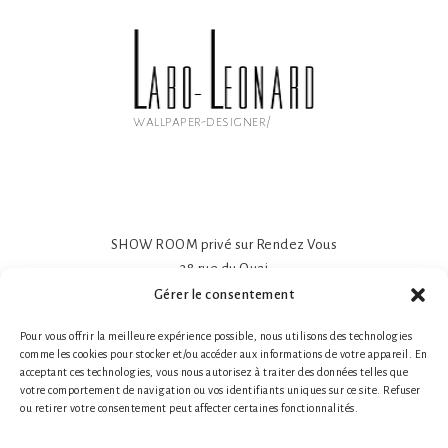
wallpaper-designer/
SHOW ROOM privé sur Rendez Vous
38 rue du Quai
81600 GAILLAC
Gérer le consentement
Papier peint intissé mat 195gr
Pour vous offrir la meilleure expérience possible, nous utilisons des technologies
Impression sur-mesure
comme les cookies pour stocker et/ou accéder aux informations de votre appareil. En
Made in France- Made in Tarn
acceptant ces technologies, vous nous autorisez à traiter des données telles que
Tél. 1 : +33 (0)6 78 66 87 25 Nathalie Guillot
votre comportement de navigation ou vos identifiants uniques sur ce site. Refuser
ou retirer votre consentement peut affecter certaines fonctionnalités.
Tél. 2 : +33 (0)6 87 49 60 20 Bruno Defontaine