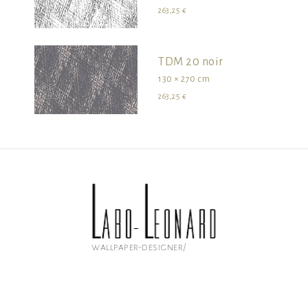
263,25 €
TDM 20 noir
130 × 270 cm
263,25 €
wallpaper-designer/