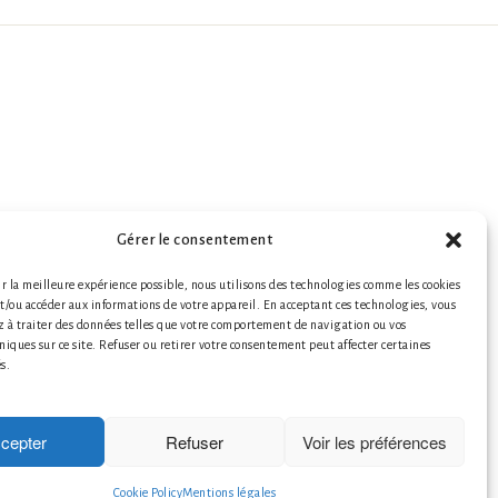
Gérer le consentement
ir la meilleure expérience possible, nous utilisons des technologies comme les cookies
et/ou accéder aux informations de votre appareil. En acceptant ces technologies, vous
z à traiter des données telles que votre comportement de navigation ou vos
s légales
|
© 2026 LABO-LEONARD
niques sur ce site. Refuser ou retirer votre consentement peut affecter certaines
Créateur de papier peint
s.
tion de Fresques Murales Artistiques
Décor Mural Artistique
Décoration Murale Haut de Gamme
cepter
Refuser
Voir les préférences
Décoration Murale Personnalisée
le papier peint francais
Cookie Policy
Mentions légales