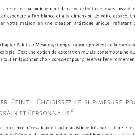
is ne réside pas uniquement dans son esthétique, mais aussi dan
correspondre à l'ambiance et à la dimension de votre espace. Un 
er votre maison en une création artistique unique, reflétant 
apier Peint sur Mesure</strong> français provient de la combina
écologie. C'est une option de décoration murale contemporaine qu
n tout en faisant un choix conscient pour préserver l'environnemen
pier Peint : Choisissez le sur-mesure 
orain et Personnalisé"
 intérieure nécessite une touche artistique très particulière et est
t que Créateur de papier peint, nous combinons notre savoir-fa