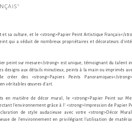
nçais"
t et sa culture, et le <strong>Papier Peint Artistique Français</str
peint qui a séduit de nombreux propriétaires et décorateurs d'inté
r peint sur mesure</strong> est unique, témoignant du talent i
Ces designs aux détails minutieux, peints à la main ou imprimés av
de créer des <strong>Papiers Peints Panoramiques</strong> 
en véritables œuvres d'art.
 en matière de décor mural, le <strong>Papier Peint sur Mes
ectant l'environnement grâce à l' <strong>Impression de Papier Pei
laration de style audacieuse avec votre <strong>Décor Mural 
euse de l'environnement en privilégiant l'utilisation de matéria