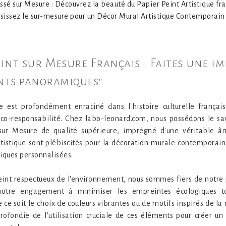
issé sur Mesure : Découvrez la beauté du Papier Peint Artistique fra
oisissez le sur-mesure pour un Décor Mural Artistique Contemporain
Peint sur Mesure Français : Faites une 
ints panoramiques"
e est profondément enraciné dans l'histoire culturelle françai
'éco-responsabilité. Chez labo-leonard.com, nous possédons le sav
 sur Mesure de qualité supérieure, imprégné d'une véritable âm
tistique sont plébiscités pour la décoration murale contemporain
tiques personnalisées.
eint respectueux de l'environnement, nous sommes fiers de notre
 notre engagement à minimiser les empreintes écologiques to
 ce soit le choix de couleurs vibrantes ou de motifs inspirés de la
rofondie de l'utilisation cruciale de ces éléments pour créer un