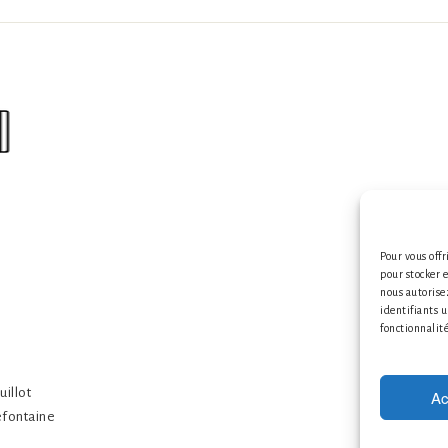
s
Pour vous offr
pour stocker 
nous autorise
Mention
identifiants u
fonctionnalité
Créa
uillot
Ac
Defontaine