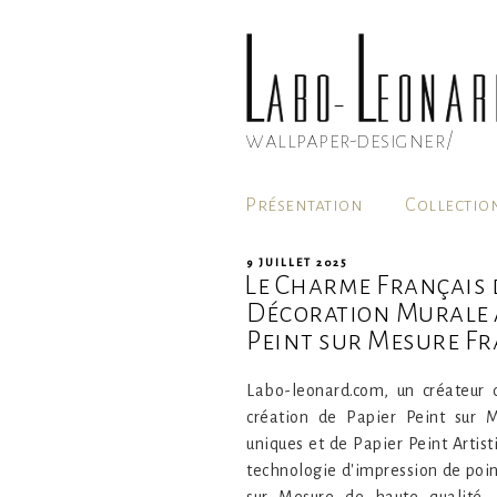
Aller
au
contenu
principal
wallpaper-designer/
Présentation
Collectio
PUBLIÉ
9 JUILLET 2025
Le Charme Français 
LE
Décoration Murale Ar
Peint sur Mesure Fra
Labo-leonard.com, un créateur d
création de Papier Peint sur 
uniques et de Papier Peint Artisti
technologie d'impression de poin