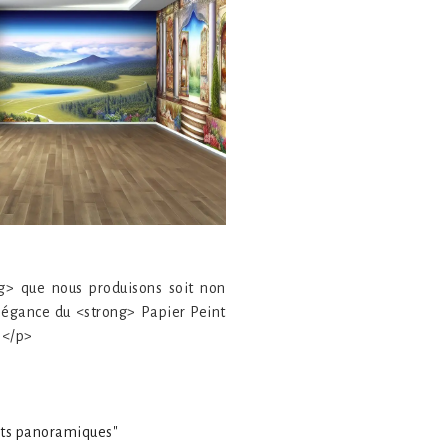
g> que nous produisons soit non
légance du <strong> Papier Peint
.</p>
ints panoramiques"