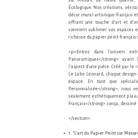
sur Mesure de haute qualité, 
Écologique. Nos créations, vérita
décor mural artistique français e
offrant une touche d'art et d'i
viennent sublimer vos espaces e
richesse du papier peint français
<p>Entrez dans l'univers extr
Panoramiques</strong> ayant l
l'aspect d'une pièce. Créé par le
Le Labo Leonard, chaque design e
espace. En tant que spéciali
Personnalisée</strong>, nous v
seulement esthétiquement plaisa
Français</strong> conçu, dessiné 
</section>
1. "L'art du Papier Peint sur Mes