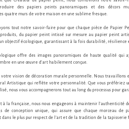
produire des papiers peints panoramiques et des décors mur
les quatre murs de votre maison en une sublime fresque.
ns tout notre savoir-faire pour que chaque pièce de Papier Pe
produits, du papier peint intissé sur mesure au papier peint arti
 objectif écologique, garantissant à la fois durabilité, résilience
ologique offre des images panoramiques de haute qualité qui a
mbre en une œuvre d'art habilement conçue.
otre vision de décoration murale personnelle. Nous travaillons e
al Artistique qui reflète votre personnalité. Que vous préfériez 
sé, nous vous accompagnerons tout au long du processus pour garant
t à la française, nous nous engageons à maintenir l'authenticité d
us de conception unique, qui assure que chaque morceau de p
 dans le plus pur respect de l'art et de la tradition de la tapisserie 