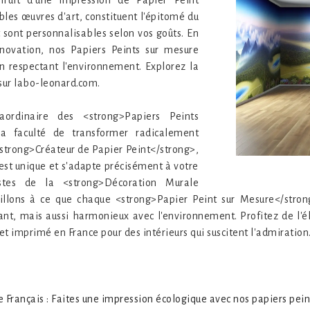
fruit d'une impression de Papier Peint
bles œuvres d'art, constituent l'épitomé du
t sont personnalisables selon vos goûts. En
nnovation, nos Papiers Peints sur mesure
n respectant l'environnement. Explorez la
 sur labo-leonard.com.
aordinaire des <strong>Papiers Peints
a faculté de transformer radicalement
 <strong>Créateur de Papier Peint</strong>,
st unique et s'adapte précisément à votre
stes de la <strong>Décoration Murale
eillons à ce que chaque <strong>Papier Peint sur Mesure</stron
nt, mais aussi harmonieux avec l'environnement. Profitez de l'é
et imprimé en France pour des intérieurs qui suscitent l'admiration
ure Français : Faites une impression écologique avec nos papiers pe