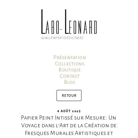
Aller
au
contenu
principal
wallpaper-designer/
Présentation
Collections
Boutique
Contact
Blog
Mon compte
Panier
retour
PUBLIÉ
6 AOÛT 2025
Papier Peint Intissé sur Mesure: Un
LE
Voyage dans l’Art de la Création de
Fresques Murales Artistiques et