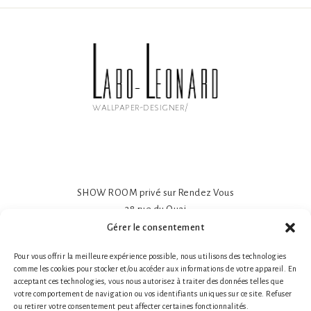
wallpaper-designer/
SHOW ROOM privé sur Rendez Vous
38 rue du Quai
81600 GAILLAC
Gérer le consentement
Papier peint intissé mat 195gr
Pour vous offrir la meilleure expérience possible, nous utilisons des technologies
Impression sur-mesure
comme les cookies pour stocker et/ou accéder aux informations de votre appareil. En
Made in France- Made in Tarn
acceptant ces technologies, vous nous autorisez à traiter des données telles que
Tél. 1 : +33 (0)6 78 66 87 25 Nathalie Guillot
votre comportement de navigation ou vos identifiants uniques sur ce site. Refuser
ou retirer votre consentement peut affecter certaines fonctionnalités.
Tél. 2 : +33 (0)6 87 49 60 20 Bruno Defontaine