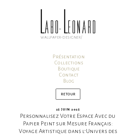
Aller
au
contenu
principal
wallpaper-designer/
Présentation
Collections
Boutique
Contact
Blog
Mon compte
Panier
retour
PUBLIÉ
25 JUIN 2025
Personnalisez Votre Espace Avec du
LE
Papier Peint sur Mesure Français:
Voyage Artistique dans l’Univers des