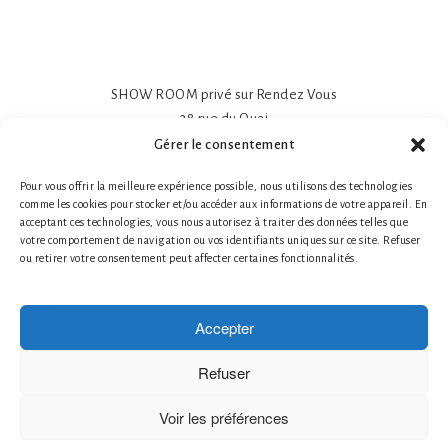
SHOW ROOM privé sur Rendez Vous
38 rue du Quai
81600 GAILLAC
Gérer le consentement
Papier peint intissé mat 195gr
Pour vous offrir la meilleure expérience possible, nous utilisons des technologies
Impression sur-mesure
comme les cookies pour stocker et/ou accéder aux informations de votre appareil. En
Made in France- Made in Tarn
acceptant ces technologies, vous nous autorisez à traiter des données telles que
Tél. 1 : +33 (0)6 78 66 87 25 Nathalie Guillot
votre comportement de navigation ou vos identifiants uniques sur ce site. Refuser
ou retirer votre consentement peut affecter certaines fonctionnalités.
Tél. 2 : +33 (0)6 87 49 60 20 Bruno Defontaine
Mentions légales
|
© 2026 LABO-LEONARD
Accepter
Créateur de papier peint
Création de Fresques Murales Artistiques
Refuser
Décor Mural Artistique
Décoration Murale Haut de Gamme
Voir les préférences
Décoration Murale Personnalisée