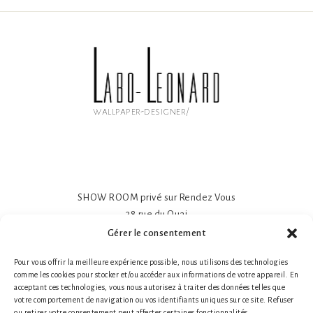
wallpaper-designer/
SHOW ROOM privé sur Rendez Vous
38 rue du Quai
81600 GAILLAC
Gérer le consentement
Papier peint intissé mat 195gr
Pour vous offrir la meilleure expérience possible, nous utilisons des technologies
Impression sur-mesure
comme les cookies pour stocker et/ou accéder aux informations de votre appareil. En
Made in France- Made in Tarn
acceptant ces technologies, vous nous autorisez à traiter des données telles que
Tél. 1 : +33 (0)6 78 66 87 25 Nathalie Guillot
votre comportement de navigation ou vos identifiants uniques sur ce site. Refuser
ou retirer votre consentement peut affecter certaines fonctionnalités.