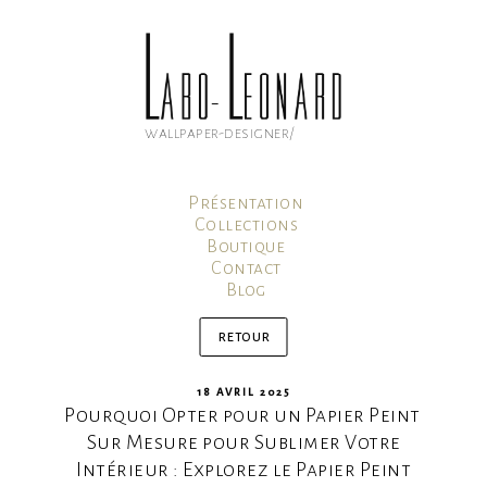
Aller
au
contenu
principal
wallpaper-designer/
Présentation
Collections
Boutique
Contact
Blog
Mon compte
Panier
retour
PUBLIÉ
18 AVRIL 2025
Pourquoi Opter pour un Papier Peint
LE
Sur Mesure pour Sublimer Votre
Intérieur : Explorez le Papier Peint