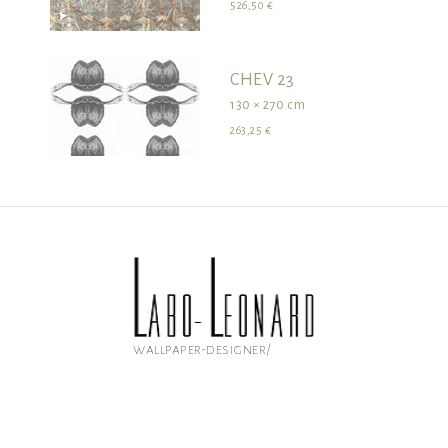
526,50 €
CHEV 23
130 × 270 cm
263,25 €
wallpaper-designer/