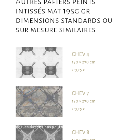
Autres papiers peints
intissés mat 195g gr
dimensions standards ou
sur mesure similaires
CHEV 4
130 × 270 cm
263,25 €
CHEV 7
130 × 270 cm
263,25 €
survolez les dimensions pour visualiser le produit dans son ensemble
CHEV 8