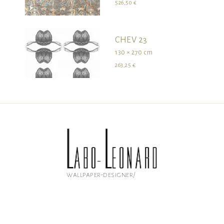
526,50 €
CHEV 23
130 × 270 cm
263,25 €
wallpaper-designer/