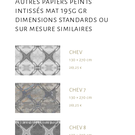
Autres papiers peints
intissés mat 195g gr
dimensions standards ou
sur mesure similaires
CHEV
130 × 270 cm
263,25 €
CHEV 7
130 × 270 cm
263,25 €
survolez les dimensions pour visualiser le produit dans son ensemble
CHEV 8