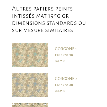
Autres papiers peints
intissés mat 195g gr
dimensions standards ou
sur mesure similaires
GORGONE 1
130 × 270 cm
263,25 €
GORGONE 2
130 × 270 cm
263,25 €
survolez les dimensions pour visualiser le produit dans son ensemble