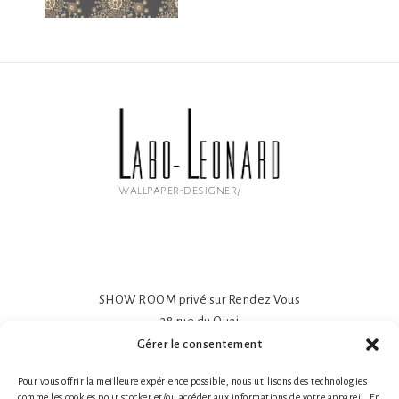
wallpaper-designer/
SHOW ROOM privé sur Rendez Vous
38 rue du Quai
81600 GAILLAC
Gérer le consentement
Papier peint intissé mat 195gr
Pour vous offrir la meilleure expérience possible, nous utilisons des technologies
Impression sur-mesure
comme les cookies pour stocker et/ou accéder aux informations de votre appareil. En