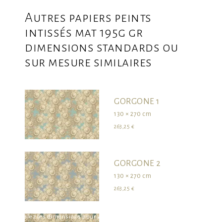
Autres papiers peints
intissés mat 195g gr
dimensions standards ou
sur mesure similaires
GORGONE 1
130 × 270 cm
263,25 €
GORGONE 2
130 × 270 cm
263,25 €
survolez les dimensions pour visualiser le produit dans son ensemble