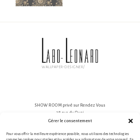
wallpaper-designer/
SHOW ROOM privé sur Rendez Vous
38 rue du Quai
81600 GAILLAC
Gérer le consentement
Papier peint intissé mat 195gr
Pour vous offrir la meilleure expérience possible, nous utilisons des technologies
Impression sur-mesure
comme les cookies pour stocker et/ou accéder aux informations de votre appareil. En