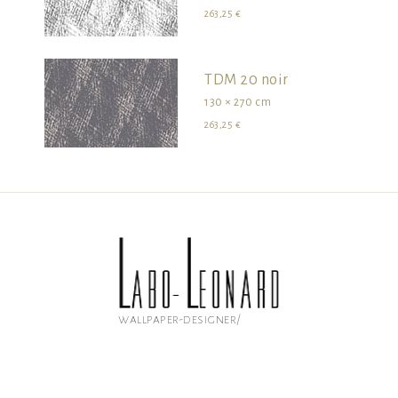
263,25 €
TDM 20 noir
130 × 270 cm
263,25 €
wallpaper-designer/