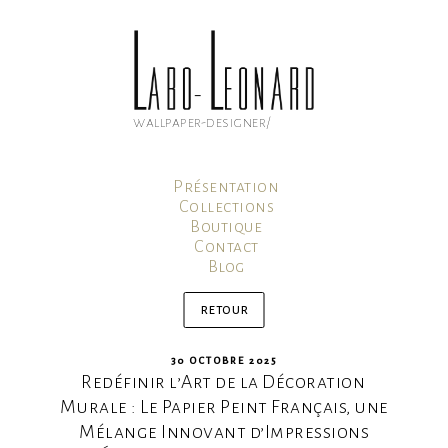
Aller
au
contenu
principal
wallpaper-designer/
Présentation
Collections
Boutique
Contact
Blog
Mon compte
Panier
retour
PUBLIÉ
30 OCTOBRE 2025
Redéfinir l’Art de la Décoration
LE
Murale : Le Papier Peint Français, une
Mélange Innovant d’Impressions