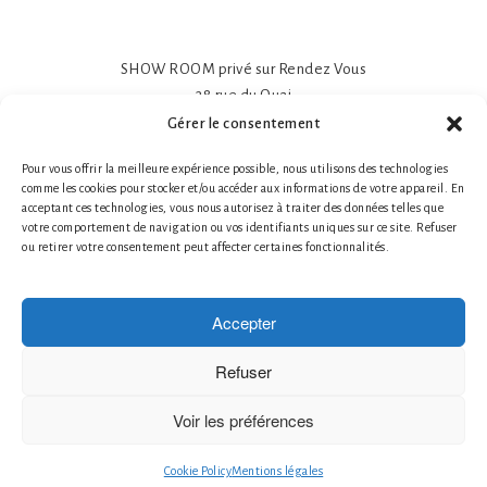
SHOW ROOM privé sur Rendez Vous
38 rue du Quai
81600 GAILLAC
Gérer le consentement
Papier peint intissé mat 195gr
Pour vous offrir la meilleure expérience possible, nous utilisons des technologies
Impression sur-mesure
comme les cookies pour stocker et/ou accéder aux informations de votre appareil. En
Made in France- Made in Tarn
acceptant ces technologies, vous nous autorisez à traiter des données telles que
Tél. 1 : +33 (0)6 78 66 87 25 Nathalie Guillot
votre comportement de navigation ou vos identifiants uniques sur ce site. Refuser
ou retirer votre consentement peut affecter certaines fonctionnalités.
Tél. 2 : +33 (0)6 87 49 60 20 Bruno Defontaine
Mentions légales
|
© 2026 LABO-LEONARD
Accepter
Créateur de papier peint
Création de Fresques Murales Artistiques
Refuser
Décor Mural Artistique
Décoration Murale Haut de Gamme
Voir les préférences
Décoration Murale Personnalisée
le papier peint francais
Cookie Policy
Mentions légales
Papier Peint Artistique