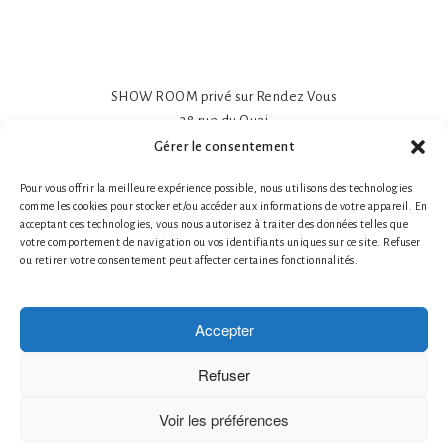
SHOW ROOM privé sur Rendez Vous
38 rue du Quai
81600 GAILLAC
Gérer le consentement
Papier peint intissé mat 195gr
Pour vous offrir la meilleure expérience possible, nous utilisons des technologies
Impression sur-mesure
comme les cookies pour stocker et/ou accéder aux informations de votre appareil. En
Made in France- Made in Tarn
acceptant ces technologies, vous nous autorisez à traiter des données telles que
Tél. 1 : +33 (0)6 78 66 87 25 Nathalie Guillot
votre comportement de navigation ou vos identifiants uniques sur ce site. Refuser
ou retirer votre consentement peut affecter certaines fonctionnalités.
Tél. 2 : +33 (0)6 87 49 60 20 Bruno Defontaine
Mentions légales
|
© 2026 LABO-LEONARD
Accepter
Créateur de papier peint
Création de Fresques Murales Artistiques
Refuser
Décor Mural Artistique
Décoration Murale Haut de Gamme
Voir les préférences
Décoration Murale Personnalisée