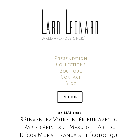
Aller
au
contenu
principal
wallpaper-designer/
Présentation
Collections
Boutique
Contact
Blog
Mon compte
Panier
retour
PUBLIÉ
29 MAI 2025
Réinventez Votre Intérieur avec du
LE
Papier Peint sur Mesure : L’Art du
Décor Mural Français et Écologique