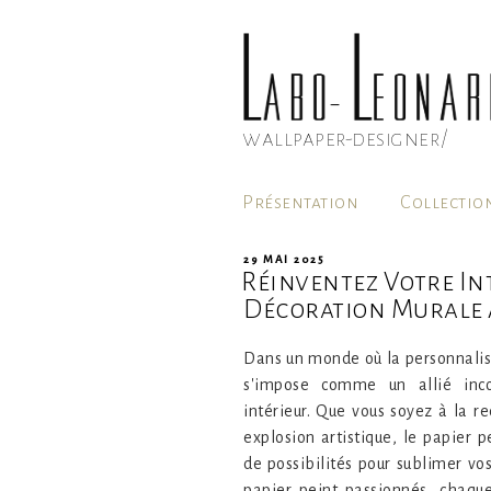
Aller
au
contenu
principal
wallpaper-designer/
Présentation
Collectio
PUBLIÉ
29 MAI 2025
Réinventez Votre Int
LE
Décoration Murale A
Dans un monde où la personnalisa
s'impose comme un allié inc
intérieur. Que vous soyez à la r
explosion artistique, le papier p
de possibilités pour sublimer vos
papier peint passionnés, chaqu