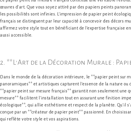
Le papier peint sur mesure français constitue une véritable révolu
œuvres d'art. Que vous soyez attiré par des papiers peints panorami
les possibilités sont infinies. L'impression de papier peint écolog
français se distinguent par leur capacité à concevoir des décors m
affirmez votre style tout en bénéficiant de l'expertise française e
aussi accessible.
2. **L'Art de la Décoration Murale : Pap
Dans le monde de la décoration intérieure, le **papier peint sur 
panoramiques** et artistiques capturent l'essence de la nature ou
**papier peint sur mesure français** garantit non seulement une qua
mesure** facilitent l'installation tout en assurant une finition im
écologique**, qui allie esthétisme et respect de la planète. Qu'il
conçue par un **créateur de papier peint** passionné. En choisissant
qui reflète votre style et vos aspirations.