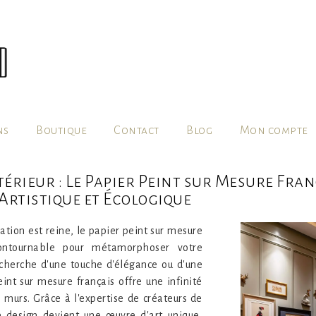
ns
Boutique
Contact
Blog
Mon compte
érieur : Le Papier Peint sur Mesure Fra
rtistique et Écologique
tion est reine, le papier peint sur mesure
ontournable pour métamorphoser votre
echerche d'une touche d'élégance ou d'une
eint sur mesure français offre une infinité
 murs. Grâce à l'expertise de créateurs de
e design devient une œuvre d'art unique,