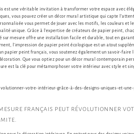
is est une véritable invitation à transformer votre espace avec élé
ues, vous pouvez créer un décor mural artistique qui capte l’attent
sonnalisée vous permet de jouer avec les motifs, les couleurs et le
nnalité unique. Grâce à l'expertise de créateurs de papier peint, c
ssé sur mesure offre une installation facile et durable, tout en gara
ement, l'impression de papier peint écologique est un atout suppl
 un papier peint français, vous soutenez également un savoir-faire l
 décoration. Que vous optiez pour un décor mural contemporain pers
sure est la clé pour métamorphoser votre intérieur avec style et sin
olutionner-votre-intérieur-grâce-à-des-designs-uniques-et-une-p
mesure français peut révolutionner votr
mite.