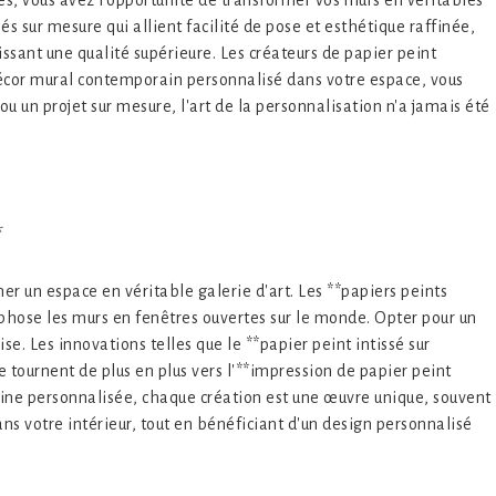
ues, vous avez l'opportunité de transformer vos murs en véritables
s sur mesure qui allient facilité de pose et esthétique raffinée,
issant une qualité supérieure. Les créateurs de papier peint
n décor mural contemporain personnalisé dans votre espace, vous
ou un projet sur mesure, l'art de la personnalisation n'a jamais été
*
r un espace en véritable galerie d'art. Les **papiers peints
phose les murs en fenêtres ouvertes sur le monde. Opter pour un
e. Les innovations telles que le **papier peint intissé sur
 tournent de plus en plus vers l'**impression de papier peint
raine personnalisée, chaque création est une œuvre unique, souvent
dans votre intérieur, tout en bénéficiant d'un design personnalisé