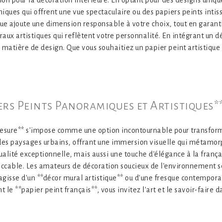
tion pour la décoration intérieure. En optant pour des designs uniq
ques qui offrent une vue spectaculaire ou des papiers peints intissé
ique ajoute une dimension responsable à votre choix, tout en garant
uraux artistiques qui reflètent votre personnalité. En intégrant u
n matière de design. Que vous souhaitiez un papier peint artistique 
iers Peints Panoramiques et Artistiques*
mesure** s'impose comme une option incontournable pour transforme
 des paysages urbains, offrant une immersion visuelle qui métamor
lité exceptionnelle, mais aussi une touche d'élégance à la français
peccable. Les amateurs de décoration soucieux de l'environnement se
 s'agisse d'un **décor mural artistique** ou d'une fresque contempo
 le **papier peint français**, vous invitez l'art et le savoir-faire 