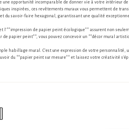
te une opportunité incomparable de donner vie à votre intérieur de
tiques inspirées, ces revêtements muraux vous permettent de trans
e et du savoir-faire hexagonal, garantissant une qualité exceptionn
 et l'**impression de papier peint écologique** assurent non seul
 de papier peint**, vous pouvez concevoir un **décor mural artistiq
simple habillage mural. C'est une expression de votre personnalité,
voir du **papier peint sur mesure** et laissez votre créativité s'ép