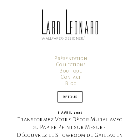
Aller
au
contenu
principal
wallpaper-designer/
Présentation
Collections
Boutique
Contact
Blog
Mon compte
Panier
retour
PUBLIÉ
8 AVRIL 2025
Transformez Votre Décor Mural avec
LE
du Papier Peint sur Mesure :
Découvrez le Showroom de Gaillac en