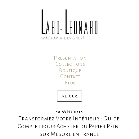
Aller
au
contenu
principal
wallpaper-designer/
Présentation
Collections
Boutique
Contact
Blog
Mon compte
Panier
retour
PUBLIÉ
10 AVRIL 2025
Transformez Votre Intérieur : Guide
LE
Complet pour Acheter du Papier Peint
sur Mesure en France