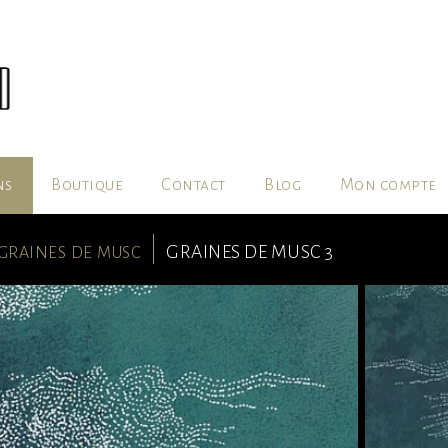
ns
Boutique
Contact
Blog
Mon compte
graines de musc
GRAINES DE MUSC 3