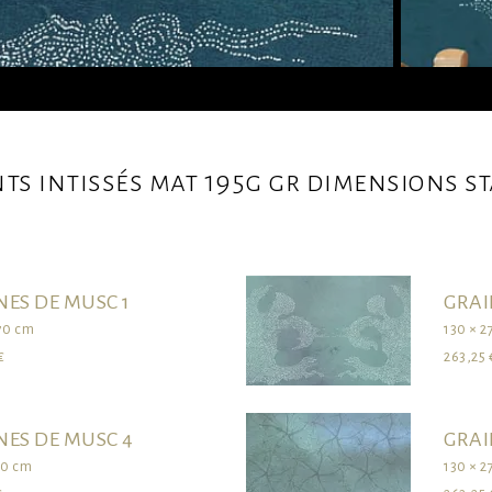
nts intissés mat 195g gr dimensions 
NES DE MUSC 1
GRAI
70 cm
130 × 2
€
263,25 
NES DE MUSC 4
GRAI
70 cm
130 × 2