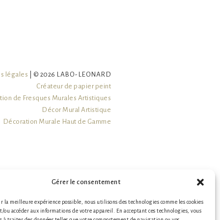
s légales
|
© 2026 LABO-LEONARD
Créateur de papier peint
tion de Fresques Murales Artistiques
Décor Mural Artistique
Décoration Murale Haut de Gamme
Décoration Murale Personnalisée
le papier peint francais
Papier Peint Artistique
Papier Peint Français
Peint Haut de Gamme Made in France
Gérer le consentement
Papier Peint Intissé sur Mesure
ir la meilleure expérience possible, nous utilisons des technologies comme les cookies
Papier Peint Luxe Français
et/ou accéder aux informations de votre appareil. En acceptant ces technologies, vous
Papier Peint sur Mesure
z à traiter des données telles que votre comportement de navigation ou vos