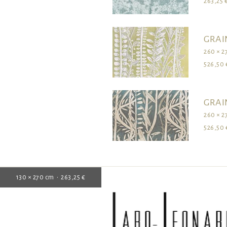
263,25 
GRAI
260 × 2
526,50 
GRAI
260 × 2
526,50 
130 × 270 cm • 263,25 €