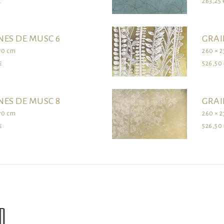
€
263,25 
NES DE MUSC 6
GRAI
70 cm
260 × 
€
526,50 
NES DE MUSC 8
GRAI
70 cm
260 × 
€
526,50 