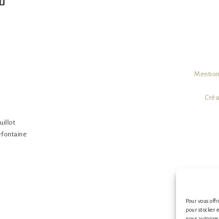
s
Mention
Créa
uillot
Defontaine
Papier 
Pour vous offr
pour stocker 
nous autorise