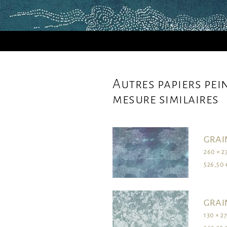
Autres papiers pei
mesure similaires
GRAI
260 × 2
526,50 
GRAI
130 × 2