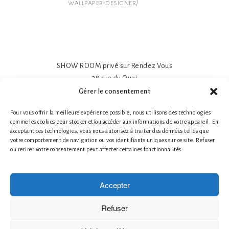
wallpaper-designer/
SHOW ROOM privé sur Rendez Vous
38 rue du Quai
81600 GAILLAC
Gérer le consentement
Papier peint intissé mat 195gr
Pour vous offrir la meilleure expérience possible, nous utilisons des technologies
Impression sur-mesure
comme les cookies pour stocker et/ou accéder aux informations de votre appareil. En
Made in France- Made in Tarn
acceptant ces technologies, vous nous autorisez à traiter des données telles que
Tél. 1 : +33 (0)6 78 66 87 25 Nathalie Guillot
votre comportement de navigation ou vos identifiants uniques sur ce site. Refuser
ou retirer votre consentement peut affecter certaines fonctionnalités.
Tél. 2 : +33 (0)6 87 49 60 20 Bruno Defontaine
Mentions légales
|
© 2026 LABO-LEONARD
Accepter
Créateur de papier peint
Création de Fresques Murales Artistiques
Refuser
Décor Mural Artistique
Décoration Murale Haut de Gamme