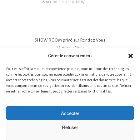
wallpaper-designer/
SHOW ROOM privé sur Rendez Vous
38 rue du Quai
81600 GAILLAC
Gérer le consentement
Papier peint intissé mat 195gr
Pour vous offrir la meilleure expérience possible, nous utilisons des technologies
Impression sur-mesure
comme les cookies pour stocker et/ou accéder aux informations de votre appareil. En
Made in France- Made in Tarn
acceptant ces technologies, vous nous autorisez à traiter des données telles que
Tél. 1 : +33 (0)6 78 66 87 25 Nathalie Guillot
votre comportement de navigation ou vos identifiants uniques sur ce site. Refuser
ou retirer votre consentement peut affecter certaines fonctionnalités.
Tél. 2 : +33 (0)6 87 49 60 20 Bruno Defontaine
Mentions légales
|
© 2026 LABO-LEONARD
Accepter
Créateur de papier peint
Création de Fresques Murales Artistiques
Refuser
Décor Mural Artistique
Décoration Murale Haut de Gamme