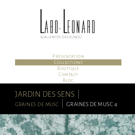
Aller
au
contenu
principal
wallpaper-designer/
Présentation
Collections
Boutique
Contact
Blog
Mon compte
Panier
JARDIN DES SENS
graines de musc
GRAINES DE MUSC 4